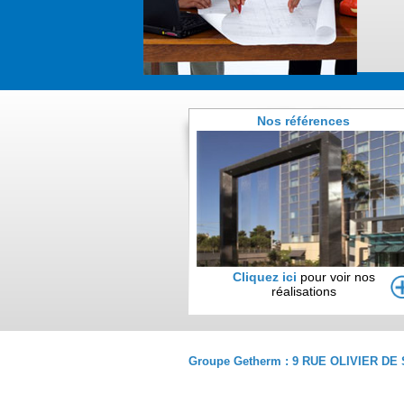
Nos références
Cliquez ici
pour voir nos
réalisations
Groupe Getherm : 9 RUE OLIVIER DE S